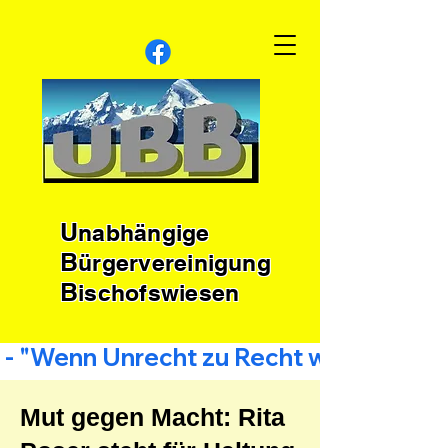
U
nabhängige
B
ürgervereinigung
B
ischofswiesen
 - "Wenn Unrecht zu Recht wird, wird Wi
Mut gegen Macht: Rita