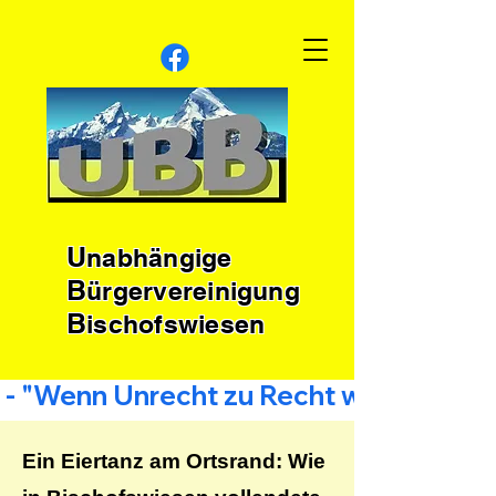
U
nabhängige
B
ürgervereinigung
B
ischofswiesen
 - "Wenn Unrecht zu Recht wird, wird Wi
Ein Eiertanz am Ortsrand: Wie