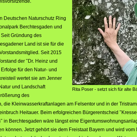
eisvorsitzende.
en Deutschen Naturschutz Ring
tionalpark Berchtesgaden und
. Seit Gründung des
sgadener Land ist sie für die
Vorstandsmitglied. Seit 2015
Vorstand der "Dr. Heinz und
 Erfolge für den Natur- und
eisteil wertet sie am Jenner
 Natur und Landschaft
Rita Poser - setzt sich für alte 
rgrößerung des
die Kleinwasserkraftanlagen am Felsentor und in der Tristrams
nbruch Heitauer. Beim erfolgreichen Bürgerentscheid "Kressen
hön" in Berchtesgaden wäre längst eine Eigentumswohnungsanlag
en können. Jetzt gehört sie dem Freistaat Bayern und wird vo