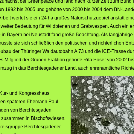
 zunächst bei Greenpeace und fand nach kurzer Zeit zum Bund 
von 1992 bis 2005 und gehörte von 2000 bis 2004 dem BN-Lande
eit wertet sie ein 24 ha großes Naturschutzgebiet anstatt eine
weiter Bedeutung für Wildbienen und Grabwespen. Auch ein er
e in Bayern bei Neustadt fand große Beachtung. Als langjährige
sste sie sich schließlich den politischen und richterlichen 
bau der Thüringer Waldautobahn A 73 und die ICE-Trasse dur
s Mitglied der Grünen Fraktion gehörte Rita Poser von 2002 b
 Umzug in das Berchtesgadener Land, auch ehrenamtliche Richt
 Kur- und Kongresshaus
hren späteren Ehemann Paul
enden von Berchtesgaden
hm zusammen in Bischofswiesen.
r Kreisgruppe Berchtesgadener