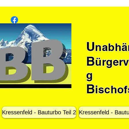
U
nabhä
B
ürgerv
g
B
ischo
Kressenfeld - Bauturbo Teil 2
Kressenfeld - Bautu