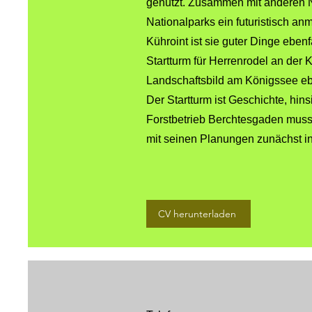
genutzt. Zusammen mit anderen 
Nationalparks ein futuristisch a
Kühroint ist sie guter Dinge eben
Startturm für Herrenrodel an de
Landschaftsbild am Königssee eb
Der Startturm ist Geschichte, hi
Forstbetrieb Berchtesgaden musst
mit seinen Planungen zunächst i
CV herunterladen