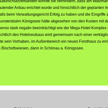
Naturschutzverbänden konnte sie verhindern, dass am Watzma
nmutender Anbau errichtet wurde und hinsichtlich der geplanten 
falls beim Verwaltungsgericht Erfolg zu haben und die Eingriffe 
r Kunsteisbahn Königssee hätte abgesehen von den Kosten mit 
enso stark negativ beeinträchtigt wie der Mega-Hotel-Komple
nsichtlich des Hotelneubaus wird gemeinsam nach einer verträgl
e sein Vorhaben, im Außenbereich ein neues Forsthaus zu erri
n Bischofswiesen, dann in Schönau a. Königssee.