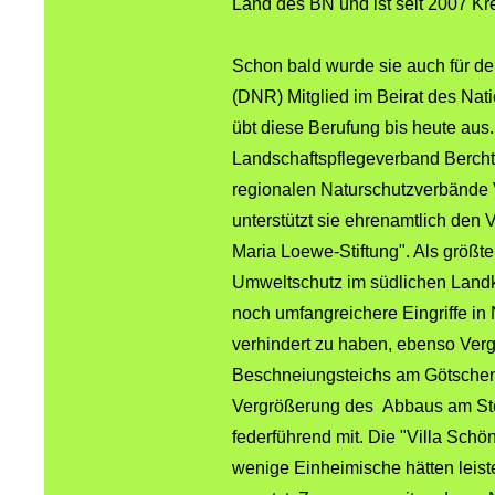
Land des BN und ist seit 2007 Kr
Schon bald wurde sie auch für d
(DNR) Mitglied im Beirat des Na
übt diese Berufung bis heute aus
Landschaftspflegeverband Berchte
regionalen Naturschutzverbände 
unterstützt sie ehrenamtlich den 
Maria Loewe-Stiftung". Als größte
Umweltschutz im südlichen Landkr
noch umfangreichere Eingriffe in
verhindert zu haben, ebenso Ve
Beschneiungsteichs am Götschen, 
Vergrößerung des Abbaus am Stei
federführend mit. Die "Villa Sc
wenige Einheimische hätten leist