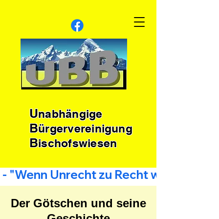
U
nabhängige
B
ürgervereinigung
B
ischofswiesen
 - "Wenn Unrecht zu Recht wird, wird Wi
Der Götschen und seine
Geschichte