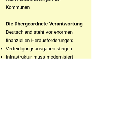
Kommunen
Die übergeordnete Verantwortung
Deutschland steht vor enormen
finanziellen Herausforderungen:
Verteidigungsausgaben steigen
Infrastruktur muss modernisiert
werden
soziale Sicherungssysteme geraten
unter Druck
Kommunen kämpfen mit knappen
Haushalten
Auch Bischofswiesen muss
Prioritäten setzen.